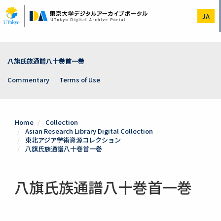
Skip
to
JA
main
content
八旗氏族通譜八十巻首一巻
Commentary
Terms of Use
Home
Collection
Asian Research Library Digital Collection
東北アジア学術資源コレクション
八旗氏族通譜八十巻首一巻
八旗氏族通譜八十巻首一巻