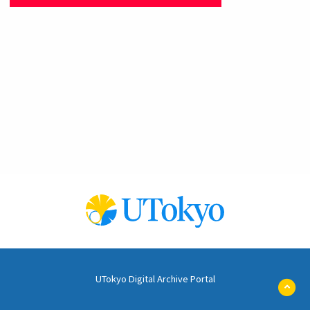
UTokyo Digital Archive Portal
ペ
ー
ジ