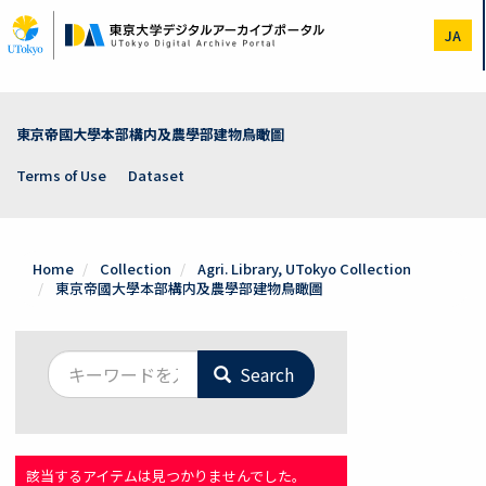
Skip
to
JA
main
content
東京帝國大學本部構内及農學部建物鳥瞰圖
Terms of Use
Dataset
Home
Collection
Agri. Library, UTokyo Collection
東京帝國大學本部構内及農學部建物鳥瞰圖
Search
該当するアイテムは見つかりませんでした。