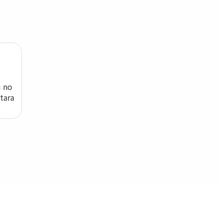
i no
tara