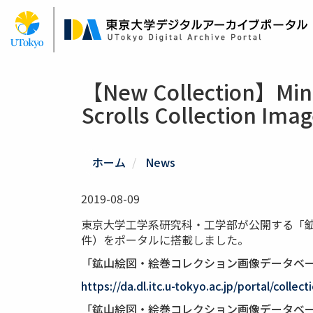
Skip
to
main
content
【New Collection】Mines
Scrolls Collection Ima
ホーム
News
2019-08-09
東京大学工学系研究科・工学部が公開する「鉱
件）をポータルに搭載しました。
「鉱山絵図・絵巻コレクション画像データベ
https://da.dl.itc.u-tokyo.ac.jp/portal/collec
「鉱山絵図・絵巻コレクション画像データベ