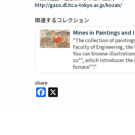
http://gazo.dl.itc.u-tokyo.ac.jp/kozan/
関連するコレクション
Mines in Paintings and 
"The collection of paintings
Faculty of Engineering, the 
You can browse illustratio
zu"", which introduces the 
furnace""."
share
Facebook
X