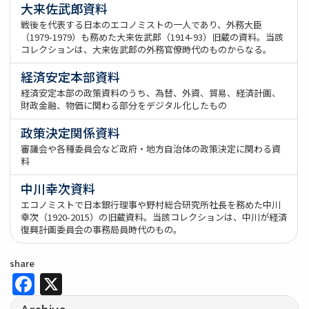
大来佐武郎資料
戦後を代表する日本のエコノミストの一人であり、外務大臣
（1979-1979）も務めた大来佐武郎（1914-93）旧蔵の資料。当該
コレクションは、大来佐武郎の外務官僚時代のものからなる。
経済安定本部資料
経済安定本部の政策資料のうち、為替、外資、貿易、経済計画、
財政金融、物価に関わる部分をデジタル化したもの
政策決定関係資料
審議会や各種委員会など政府・地方自治体の政策決定に関わる資
料
中川幸次資料
エコノミストで日本銀行理事や野村総合研究所社長を務めた中川
幸次（1920-2015）の旧蔵資料。当該コレクションは、中川が経済
復興計画委員会の事務局員時代のもの。
share
Facebook
X