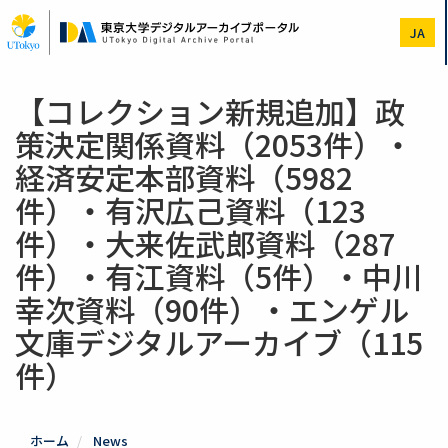
Skip
to
JA
main
content
【コレクション新規追加】政
策決定関係資料（2053件）・
経済安定本部資料（5982
件）・有沢広己資料（123
件）・大来佐武郎資料（287
件）・有江資料（5件）・中川
幸次資料（90件）・エンゲル
文庫デジタルアーカイブ（115
件）
ホーム
News