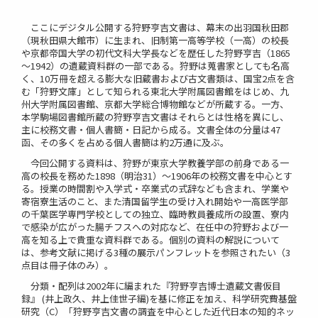
ここにデジタル公開する狩野亨吉文書は、幕末の出羽国秋田郡
（現秋田県大館市）に生まれ、旧制第一高等学校（一高）の校長
や京都帝国大学の初代文科大学長などを歴任した狩野亨吉（1865
～1942）の遺蔵資料群の一部である。狩野は蒐書家としても名高
く、10万冊を超える膨大な旧蔵書および古文書類は、国宝2点を含
む「狩野文庫」として知られる東北大学附属図書館をはじめ、九
州大学附属図書館、京都大学総合博物館などが所蔵する。一方、
本学駒場図書館所蔵の狩野亨吉文書はそれらとは性格を異にし、
主に校務文書・個人書簡・日記から成る。文書全体の分量は47
函、その多くを占める個人書簡は約2万通に及ぶ。
今回公開する資料は、狩野が東京大学教養学部の前身である一
高の校長を務めた1898（明治31）～1906年の校務文書を中心とす
る。授業の時間割や入学式・卒業式の式辞なども含まれ、学業や
寄宿寮生活のこと、また清国留学生の受け入れ開始や一高医学部
の千葉医学専門学校としての独立、臨時教員養成所の設置、寮内
で感染が広がった腸チフスへの対応など、在任中の狩野および一
高を知る上で貴重な資料群である。個別の資料の解説について
は、参考文献に掲げる3種の展示パンフレットを参照されたい（3
点目は冊子体のみ）。
分類・配列は2002年に編まれた『狩野亨吉博士遺蔵文書仮目
録』 (井上政久、井上佳世子編)を基に修正を加え、科学研究費基盤
研究（C）「狩野亨吉文書の調査を中心とした近代日本の知的ネッ