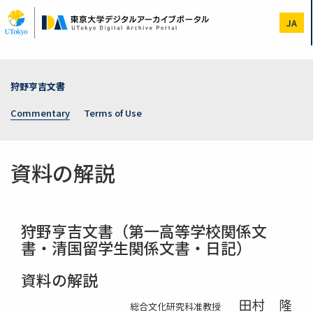
Skip
to
JA
main
content
狩野亨吉文書
Commentary
Terms of Use
資料の解説
狩野亨吉文書（第一高等学校関係文
書・清国留学生関係文書・日記）
資料の解説
田村 隆
総合文化研究科准教授