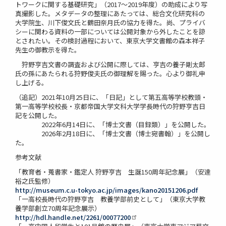
トワークに関する基礎研究」（2017～2019年度）の助成により写
真撮影した。メタデータの整理にあたっては、総合文化研究科の
大学院生、川下俊文氏と鶴田奈月氏の協力を得た。尚、プライバ
シーに関わる資料の一部については公開対象から外したことを諒
とされたい。その検討過程において、東京大学文書館の森本祥子
先生の御教示を得た。
狩野亨吉文書の調査および公開に際しては、亨吉の養子剛太郎
氏の孫にあたられる狩野俊夫氏の御理解を賜った。心より御礼申
し上げる。
（追記）2021年10月25日に、「日記」として第五高等学校教頭・
第一高等学校校長・京都帝国大学文科大学学長時代の狩野亨吉日
記を公開した。
2022年6月14日に、「博士文書（目録類）」を公開した。
2026年2月18日に、「博士文書（博士宛書翰）」を公開し
た。
参考文献
「教育者・蒐書家・鑑定人 狩野亨吉 生誕150周年記念展」（安達
裕之氏監修）
http://museum.c.u-tokyo.ac.jp/images/kano20151206.pdf
「一高校長時代の狩野亨吉 教養学部前史として」（東京大学教
養学部創立70周年記念展示）
http://hdl.handle.net/2261/00077200