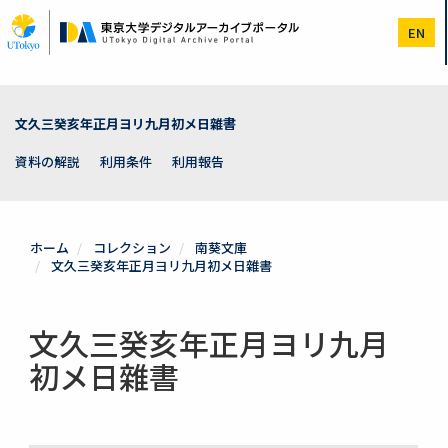
メ
イ
EN
ン
コ
ン
テ
ン
文久三癸亥年正月ヨリ九月初メ日雜書
ツ
に
資料の解説
利用条件
利用報告
移
動
ホーム
コレクション
南葵文庫
文久三癸亥年正月ヨリ九月初メ日雜書
文久三癸亥年正月ヨリ九月
初メ日雜書