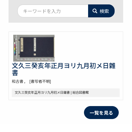
検索
文久三癸亥年正月ヨリ九月初メ日雜
書
和古書
[書写者不明]
文久三癸亥年正月ヨリ九月初メ日雜書 | 総合図書館
一覧を見る