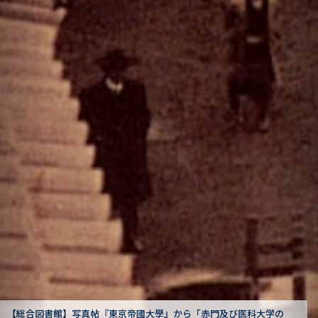
び医科大学の
【駒場図書館】狩野亨吉文書から「卒業式式辞（一）