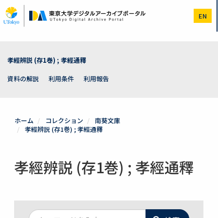
メ
イ
EN
ン
コ
ン
テ
ン
孝經辨説 (存1巻) ; 孝經通釋
ツ
に
資料の解説
利用条件
利用報告
移
動
ホーム
コレクション
南葵文庫
孝經辨説 (存1巻) ; 孝經通釋
孝經辨説 (存1巻) ; 孝經通釋