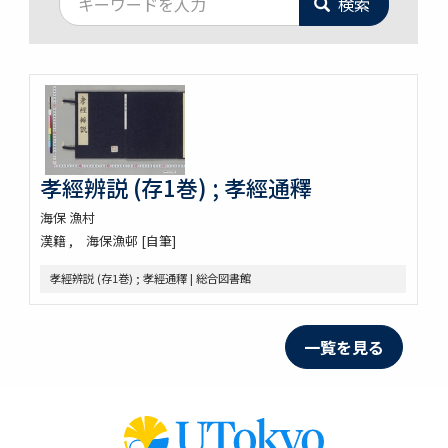
検索
孝經辨説 (存1巻) ; 孝經通釋
海保 漁村
漢籍
海保漁邨 [自筆]
孝經辨説 (存1巻) ; 孝經通釋 | 総合図書館
一覧を見る