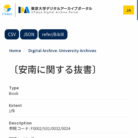
Skip
to
JA
main
content
CSV
JSON
refer/BibIX
Home
Digital Archive. University Archives
〔安南に関する抜書〕
Type
Book
Extent
1件
Description
参照コード: F0002/S01/0032/0024