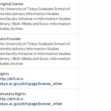
riginal Owner
he University of Tokyo Graduate School of
nterdisciplinary Information Studies
nterfaculty Initiative in Information Studies
ibrary / Multi-Media and Socio-information
tudies Archive
ata Provider
he University of Tokyo Graduate School of
nterdisciplinary Information Studies
nterfaculty Initiative in Information Studies
ibrary / Multi-Media and Socio-information
tudies Archive
ights
ttp://dch.iii.u-
okyo.ac.jp/s/dch/page/license_other
etadata Rights
ttp://dch.iii.u-
okyo.ac.jp/s/dch/page/license_other