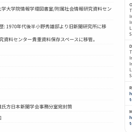
O
京大学大学院情報学環図書室/附属社会情報研究資料セン
T
I
I
歴: 1970年代後半小野秀雄邸より旧新聞研究所に移
L
S
研究資料センター貴重資料保存スペースに移管。
D
T
I
I
L
S
R
h
t
秀雄氏方日本新聞学会事務分室宛封筒
M
和
h
t