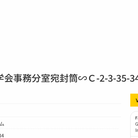
事務分室宛封筒∽Ｃ-2-3-35-3
F
テム
G
I
34