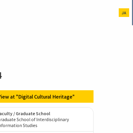
JA
4
View at "Digital Cultural Heritage"
aculty / Graduate School
raduate School of Interdisciplinary
nformation Studies