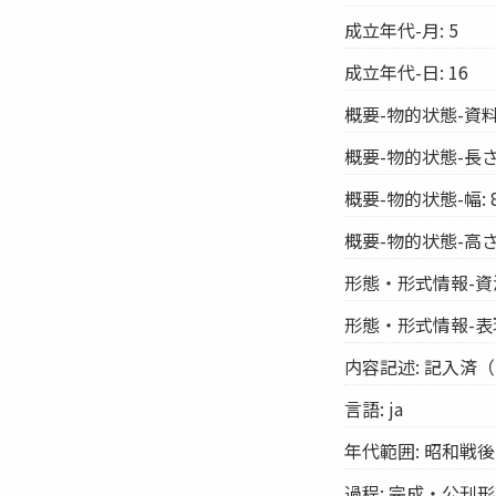
成立年代-月: 5
成立年代-日: 16
概要-物的状態-資料
概要-物的状態-長さ:
概要-物的状態-幅: 
概要-物的状態-高さ:
形態・形式情報-資源
形態・形式情報-表
内容記述: 記入済
言語: ja
年代範囲: 昭和戦後
過程: 完成・公刊