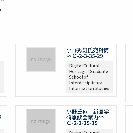
体
小野秀雄氏宛封筒
∽Ｃ-2-3-35-29
Digital Cultural
Heritage | Graduate
School of
Interdisciplinary
Information Studies
小野氏宛 新聞学
-
術懇談会案内∽
Ｃ-2-3-35-15
Digital Cultural