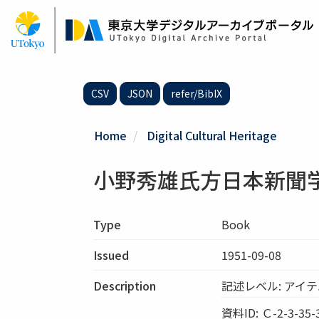
Skip
to
main
content
CSV
JSON
refer/BibIX
Home
Digital Cultural Heritage
小野秀雄氏方日本新聞学会
Type
Book
Issued
1951-09-08
Description
記述レベル: アイ
資料ID: Ｃ-2-3-35-