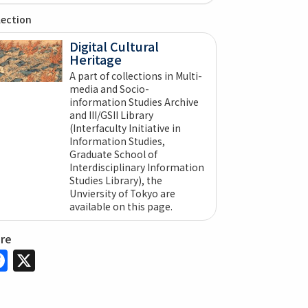
lection
Digital Cultural
Heritage
A part of collections in Multi-
media and Socio-
information Studies Archive
and III/GSII Library
(Interfaculty Initiative in
Information Studies,
Graduate School of
Interdisciplinary Information
Studies Library), the
Unviersity of Tokyo are
available on this page.
are
Facebook
X