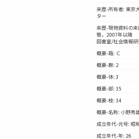
来歴-所有者: 東
ター
来歴-現物資料の来
管。2007年以降
図書室/社会情報
概要-箱: Ｃ
概要-群: 2
概要-体: 3
概要-部: 35
概要-枝: 34
概要-名称: 小野
成立年代-元号: 昭
成立年代-年: 26