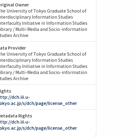
riginal Owner
he University of Tokyo Graduate School of
nterdisciplinary Information Studies
nterfaculty Initiative in Information Studies
ibrary / Multi-Media and Socio-information
tudies Archive
ata Provider
he University of Tokyo Graduate School of
nterdisciplinary Information Studies
nterfaculty Initiative in Information Studies
ibrary / Multi-Media and Socio-information
tudies Archive
ights
ttp://dch.iii.u-
okyo.ac.jp/s/dch/page/license_other
etadata Rights
ttp://dch.iii.u-
okyo.ac.jp/s/dch/page/license_other