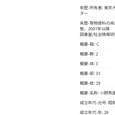
来歴-所有者: 東
ター
来歴-現物資料の来
管。2007年以降
図書室/社会情報
概要-箱: Ｃ
概要-群: 2
概要-体: 3
概要-部: 35
概要-枝: 29
概要-名称: 小野
成立年代-元号: 昭
成立年代-年: 26