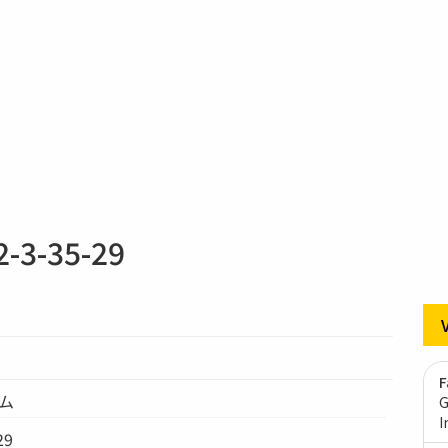
-35-29
F
テム
G
I
29