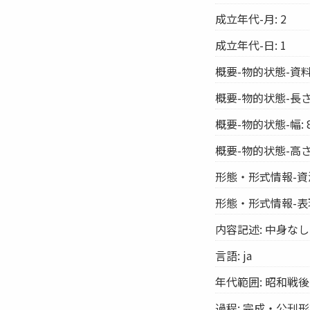
成立年代-月: 2
成立年代-日: 1
概要-物的状態-資料
概要-物的状態-長さ:
概要-物的状態-幅: 
概要-物的状態-高さ:
形態・形式情報-資源
形態・形式情報-表
内容記述: 中身な
言語: ja
年代範囲: 昭和戦後
過程: 完成・公刊