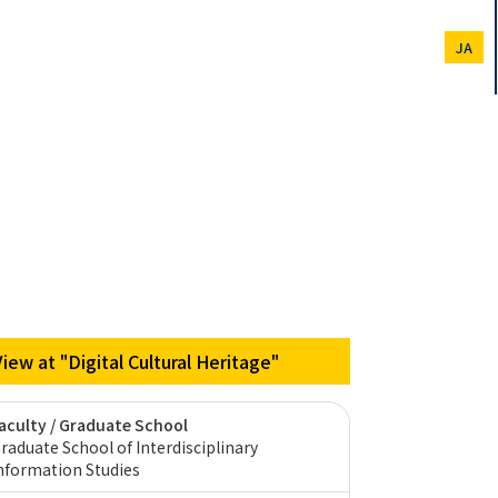
JA
View at "Digital Cultural Heritage"
aculty / Graduate School
raduate School of Interdisciplinary
nformation Studies