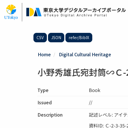
Skip
to
main
content
CSV
JSON
refer/BibIX
Home
Digital Cultural Heritage
小野秀雄氏宛封筒∽Ｃ-2-3
Type
Book
Issued
//
Description
記述レベル: アイ
資料ID: Ｃ-2-3-35-