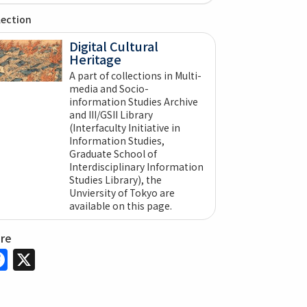
lection
Digital Cultural
Heritage
A part of collections in Multi-
media and Socio-
information Studies Archive
and III/GSII Library
(Interfaculty Initiative in
Information Studies,
Graduate School of
Interdisciplinary Information
Studies Library), the
Unviersity of Tokyo are
available on this page.
are
Facebook
X