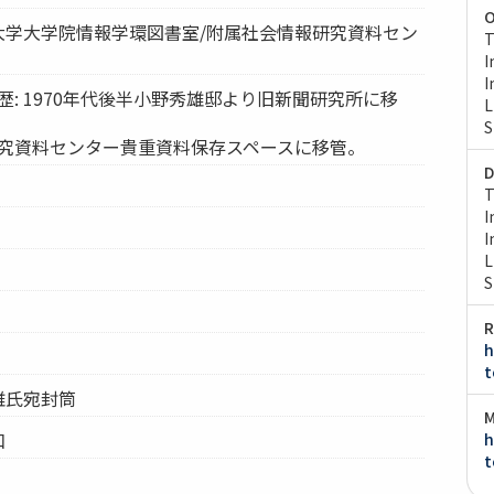
O
京大学大学院情報学環図書室/附属社会情報研究資料セン
T
I
I
歴: 1970年代後半小野秀雄邸より旧新聞研究所に移
L
S
研究資料センター貴重資料保存スペースに移管。
D
T
I
I
L
S
R
h
t
秀雄氏宛封筒
M
和
h
t