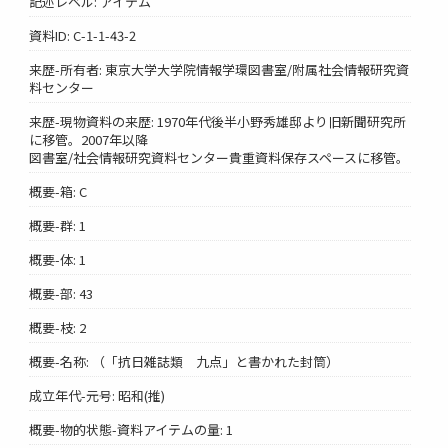
記述レベル: アイテム
資料ID: C-1-1-43-2
来歴-所有者: 東京大学大学院情報学環図書室/附属社会情報研究資
料センター
来歴-現物資料の来歴: 1970年代後半小野秀雄邸より旧新聞研究所
に移管。2007年以降
図書室/社会情報研究資料センター貴重資料保存スペースに移管。
概要-箱: C
概要-群: 1
概要-体: 1
概要-部: 43
概要-枝: 2
概要-名称: （「抗日雑誌類 九点」と書かれた封筒）
成立年代-元号: 昭和(推)
概要-物的状態-資料アイテムの量: 1