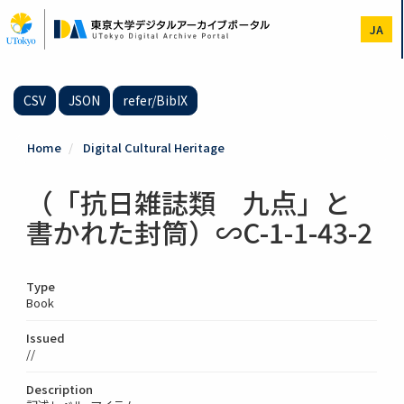
Skip
to
JA
main
content
CSV
JSON
refer/BibIX
Home
Digital Cultural Heritage
（「抗日雑誌類 九点」と
書かれた封筒）∽C-1-1-43-2
Type
Book
Issued
//
Description