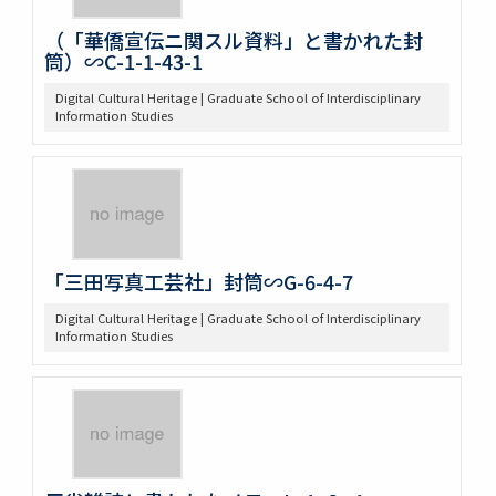
（「華僑宣伝ニ関スル資料」と書かれた封
筒）∽C-1-1-43-1
Digital Cultural Heritage | Graduate School of Interdisciplinary
Information Studies
「三田写真工芸社」封筒∽G-6-4-7
Digital Cultural Heritage | Graduate School of Interdisciplinary
Information Studies