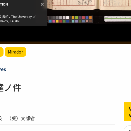
r
Mirador
ves
達ノ件
校 （受）文部省