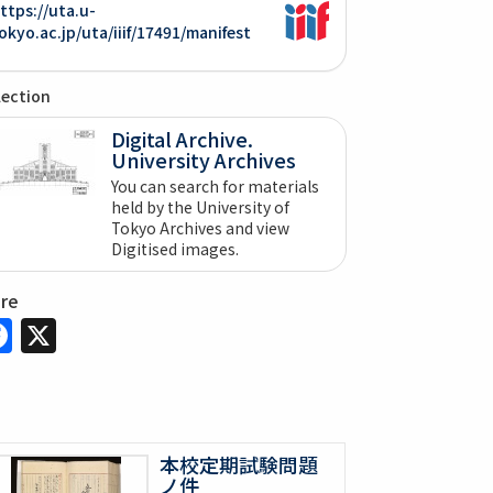
ttps://uta.u-
okyo.ac.jp/uta/iiif/17491/manifest
lection
Digital Archive.
University Archives
You can search for materials
held by the University of
Tokyo Archives and view
Digitised images.
are
Facebook
X
本校定期試験問題
ノ件