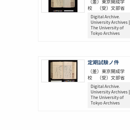
（差）東京開成学
校 （受）文部省
Digital Archive.
University Archives |
The University of
Tokyo Archives
定期試験ノ件
（差）東京開成学
校 （受）文部省
Digital Archive.
University Archives |
The University of
Tokyo Archives