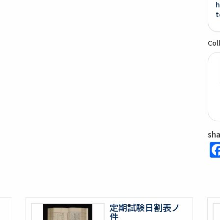
h
t
Col
sh
定期試験日割表ノ
件