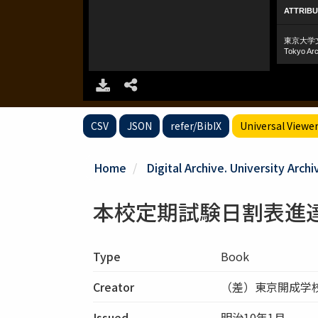
CSV
JSON
refer/BibIX
Universal Viewe
Home
Digital Archive. University Archi
本校定期試験日割表進
Type
Book
Creator
（差）東京開成学
Issued
明治10年1月