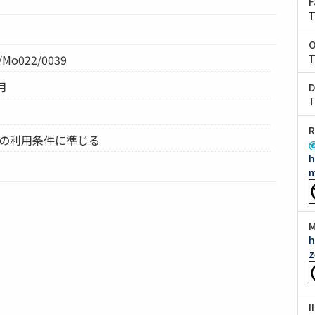
F
T
O
Mo022/0039
T
月
D
T
R
ムの利用条件に準じる
h
m
M
h
z
I