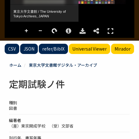
CSV
JSON
refer/BibIX
Universal Viewer
Mirador
ホーム
東京大学文書館デジタル・アーカイブ
定期試験ノ件
種別
図書
編著者
（差）東京開成学校 （受）文部省
刊行年、書写年等