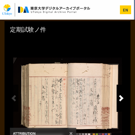
メ
イ
EN
ン
コ
ン
テ
ン
ツ
に
移
動