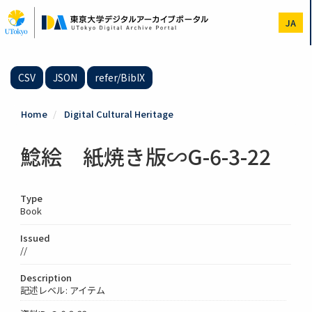
Skip
to
JA
main
content
CSV
JSON
refer/BibIX
Home
Digital Cultural Heritage
鯰絵 紙焼き版∽G-6-3-22
Type
Book
Issued
//
Description
記述レベル: アイテム