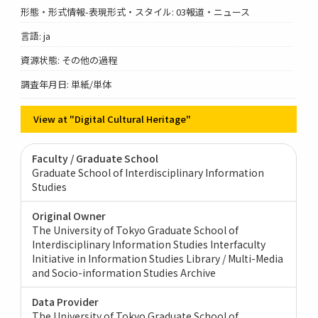
形態・形式情報-表現形式・スタイル: 03報道・ニュース
言語: ja
資源状態: その他の過程
調査年月日: 単紙/単体
View at "Digital Cultural Heritage"
Faculty / Graduate School
Graduate School of Interdisciplinary Information
Studies
Original Owner
The University of Tokyo Graduate School of
Interdisciplinary Information Studies Interfaculty
Initiative in Information Studies Library / Multi-Media
and Socio-information Studies Archive
Data Provider
The University of Tokyo Graduate School of