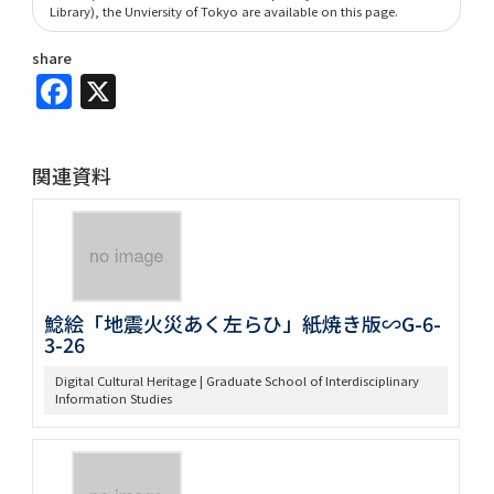
Library), the Unviersity of Tokyo are available on this page.
share
Facebook
X
関連資料
鯰絵「地震火災あく左らひ」紙焼き版∽G-6-
3-26
Digital Cultural Heritage | Graduate School of Interdisciplinary
Information Studies