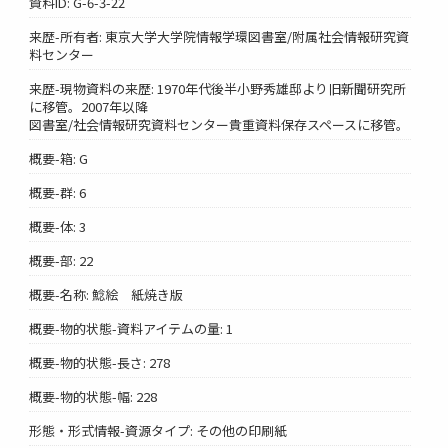
資料ID: G-6-3-22
来歴-所有者: 東京大学大学院情報学環図書室/附属社会情報研究資
料センター
来歴-現物資料の来歴: 1970年代後半小野秀雄邸より旧新聞研究所
に移管。2007年以降
図書室/社会情報研究資料センター貴重資料保存スペースに移管。
概要-箱: G
概要-群: 6
概要-体: 3
概要-部: 22
概要-名称: 鯰絵 紙焼き版
概要-物的状態-資料アイテムの量: 1
概要-物的状態-長さ: 278
概要-物的状態-幅: 228
形態・形式情報-資源タイプ: その他の印刷紙