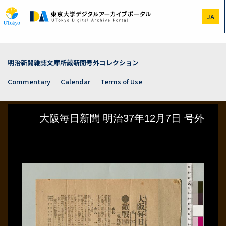
Skip
to
JA
main
content
明治新聞雑誌文庫所蔵新聞号外コレクション
Commentary
Calendar
Terms of Use