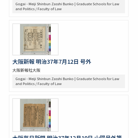
Gogai - Meiji Shinbun Zasshi Bunko | Graduate Schools for Law
and Politics / Faculty of Law
大阪新報 明治37年7月12日 号外
大阪新報社大阪
Gogai - Meiji Shinbun Zasshi Bunko | Graduate Schools for Law
and Politics / Faculty of Law
大阪毎日新聞 明治37年12月19日 山陽号外第