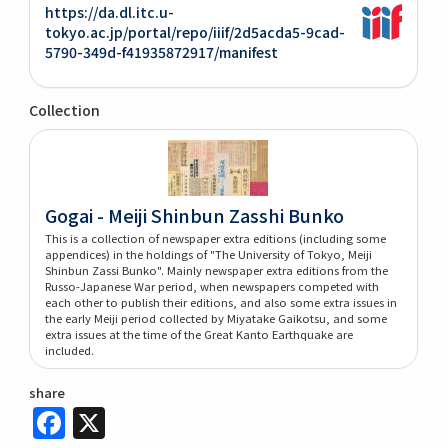
https://da.dl.itc.u-
tokyo.ac.jp/portal/repo/iiif/2d5acda5-9cad-
5790-349d-f41935872917/manifest
Collection
Gogai - Meiji Shinbun Zasshi Bunko
This is a collection of newspaper extra editions (including some
appendices) in the holdings of "The University of Tokyo, Meiji
Shinbun Zassi Bunko". Mainly newspaper extra editions from the
Russo-Japanese War period, when newspapers competed with
each other to publish their editions, and also some extra issues in
the early Meiji period collected by Miyatake Gaikotsu, and some
extra issues at the time of the Great Kanto Earthquake are
included.
share
Facebook
X