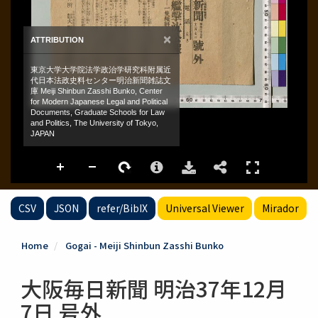
CSV
JSON
refer/BibIX
Universal Viewer
Mirador
Home
Gogai - Meiji Shinbun Zasshi Bunko
大阪毎日新聞 明治37年12月
7日 号外