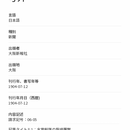
言語
日本語
種別
新聞
出版者
大阪新報社
出版地
大阪
刊行年、書写年等
1904-07-12
刊行年月日（西暦)
1904-07-12
内容記述
請求記号：06-05
記事タイトル1：水雷艇隊の旅順襲撃