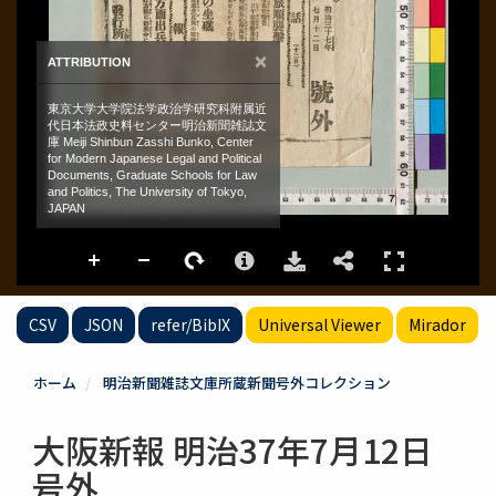
CSV
JSON
refer/BibIX
Universal Viewer
Mirador
ホーム
明治新聞雑誌文庫所蔵新聞号外コレクション
大阪新報 明治37年7月12日
号外