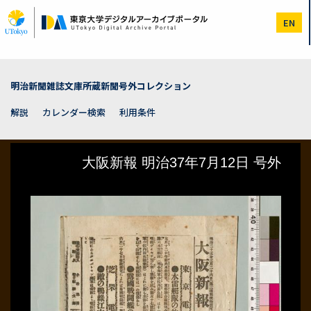
メ
イ
EN
ン
コ
ン
テ
ン
明治新聞雑誌文庫所蔵新聞号外コレクション
ツ
に
解説
カレンダー検索
利用条件
移
動