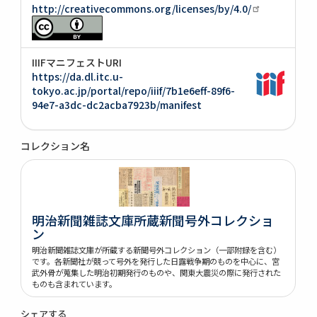
http://creativecommons.org/licenses/by/4.0/
IIIFマニフェストURI
https://da.dl.itc.u-
tokyo.ac.jp/portal/repo/iiif/7b1e6eff-89f6-
94e7-a3dc-dc2acba7923b/manifest
コレクション名
明治新聞雑誌文庫所蔵新聞号外コレクショ
ン
明治新聞雑誌文庫が所蔵する新聞号外コレクション（一部附録を含む）
です。各新聞社が競って号外を発行した日露戦争期のものを中心に、宮
武外骨が蒐集した明治初期発行のものや、関東大震災の際に発行された
ものも含まれています。
シェアする