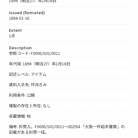
1894（明治27）年1月16日
Issued (formated)
1894-01-16
Extent
1点
Description
参照コード: F0006/S01/0011
年代域: 1894（明治27）年1月16日
記述レベル: アイテム
資料入手先: 坪井きみ
利用条件: 公開
複製の存在と所在: なし
収蔵情報: 柏
備考: 封筒入。F0006/S01/0011～0029は「大阪一件始末書類」の
記載がある封筒一括。