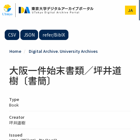
Skip
to
JA
main
content
CSV
JSON
refer/BibIX
Home
Digital Archive. University Archives
大阪一件始末書類／坪井道
樹〔書簡〕
Type
Book
Creator
坪井道樹
Issued