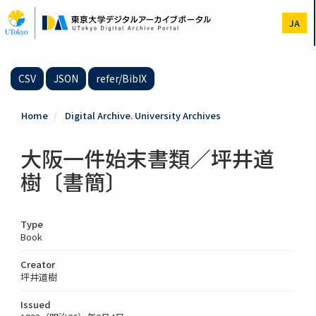
Skip
to
JA
main
content
CSV
JSON
refer/BibIX
Home
Digital Archive. University Archives
大阪一件始末書類／坪井道
樹〔書簡〕
Type
Book
Creator
坪井道樹
Issued