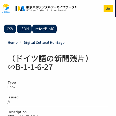
Skip
to
JA
main
content
CSV
JSON
refer/BibIX
Home
Digital Cultural Heritage
（ドイツ語の新聞残片）
∽B-1-1-6-27
Type
Book
Issued
//
Description