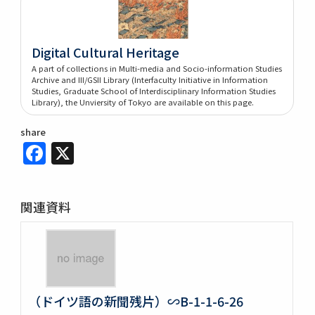
Digital Cultural Heritage
A part of collections in Multi-media and Socio-information Studies
Archive and III/GSII Library (Interfaculty Initiative in Information
Studies, Graduate School of Interdisciplinary Information Studies
Library), the Unviersity of Tokyo are available on this page.
share
Facebook
X
関連資料
（ドイツ語の新聞残片）∽B-1-1-6-26