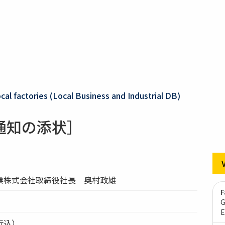
al factories (Local Business and Industrial DB)
通知の添状］
業株式会社取締役社長 奥村政雄
F
G
E
折込）