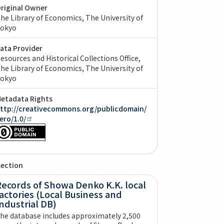
riginal Owner
he Library of Economics, The University of
okyo
ata Provider
esources and Historical Collections Office,
he Library of Economics, The University of
okyo
etadata Rights
ttp://creativecommons.org/publicdomain/
ero/1.0/
lection
Records of Showa Denko K.K. local
actories (Local Business and
ndustrial DB)
he database includes approximately 2,500