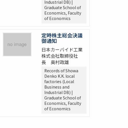
Industrial DB) |
Graduate School of
Economics, Faculty
of Economics
定時株主総会決議
御通知
日本カーバイド工業
株式会社取締役社
長 奥村政雄
Records of Showa
Denko K.K. local
factories (Local
Business and
Industrial DB) |
Graduate School of
Economics, Faculty
of Economics