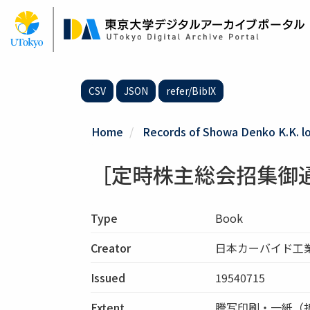
Skip
to
main
content
CSV
JSON
refer/BibIX
Home
Records of Showa Denko K.K. loc
［定時株主総会招集御
Type
Book
Creator
日本カーバイド工
Issued
19540715
Extent
謄写印刷・一紙（