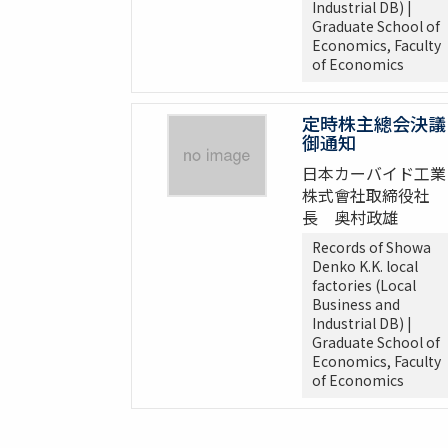
Industrial DB) |
Graduate School of
Economics, Faculty
of Economics
定時株主總会決議
御通知
日本カーバイド工業
株式會社取締役社
長 奥村政雄
Records of Showa
Denko K.K. local
factories (Local
Business and
Industrial DB) |
Graduate School of
Economics, Faculty
of Economics