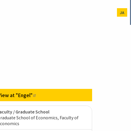
JA
View at
"Engel"
aculty / Graduate School
raduate School of Economics, Faculty of
conomics