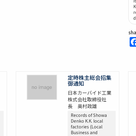
i
K
r
d
sh
定時株主総会招集
御通知
日本カーバイド工業
株式会社取締役社
長 奥村政雄
Records of Showa
Denko K.K. local
factories (Local
Business and