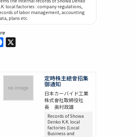
tems the internal records of Showa Denko
.K. local factories : company regulations,
ecords of labor management, accounting
ata, plans etc.
are
Facebook
X
定時株主總會招集
御通知
日本カーバイド工業
株式會社取締役社
長 奥村政雄
Records of Showa
Denko K.K. local
factories (Local
Business and