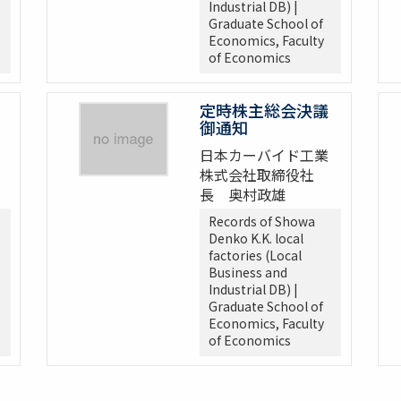
Industrial DB) |
Graduate School of
Economics, Faculty
of Economics
定時株主総会決議
御通知
日本カーバイド工業
株式会社取締役社
長 奥村政雄
Records of Showa
Denko K.K. local
factories (Local
Business and
Industrial DB) |
Graduate School of
Economics, Faculty
of Economics