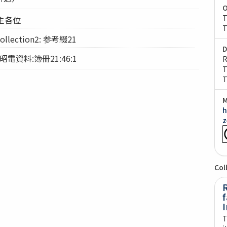
O
T
 株主各位
T
lection2: 参考綴21
D
: 昭電資料:簿冊21:46:1
R
T
T
M
h
z
Col
f
I
T