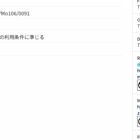
F
T
Mo106/0091
O
T
ムの利用条件に準じる
D
T
R
h
m
M
h
z
I