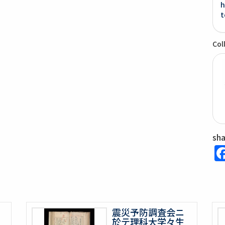
h
t
Col
sh
震災予防調査会ニ
於テ理科大学々生