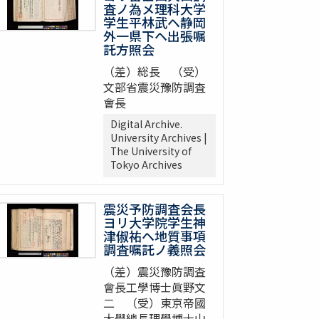
査ノ為メ理科大学
学生平林武ヘ静岡
外一県下ヘ出張嘱
託方照会
（差）総長 （受）
文部省震災豫防調査
會長
Digital Archive.
University Archives |
The University of
Tokyo Archives
震災予防調査会長
ヨリ大学院学生神
津俶祐ヘ地質事項
調査嘱託ノ義照会
（差）震災豫防調査
會長工學博士眞野文
二 （受）東京帝國
大學總長理學博士山