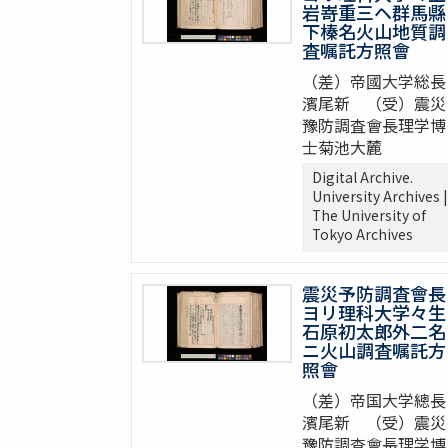
岩嵜重三ヘ群馬縣
下榛名火山地質調
査嘱託方照會
（差）帝國大学総長
濱尾新 （受）震災
豫防調査會長理学博
士菊池大麓
Digital Archive.
University Archives |
The University of
Tokyo Archives
震災予防調査會長
ヨリ理科大学々生
石原初太郎外二名
ニ火山調査嘱託方
照會
（差）帝国大学總長
濱尾新 （受）震災
豫防調査會長理学博