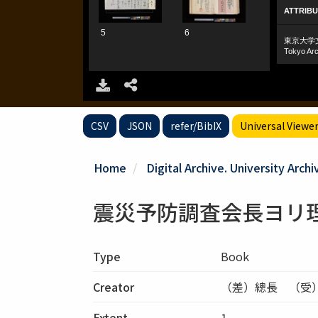
CSV
JSON
refer/BibIX
Universal Viewe
Home
Digital Archive. University Archi
震災予防調査会長ヨリ
Type
Book
Creator
（差）總長 （受
Extent
1