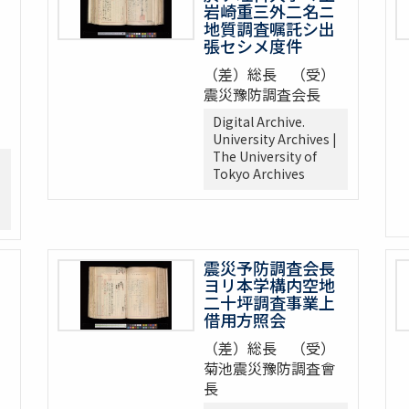
岩崎重三外二名ニ
地質調査嘱託シ出
張セシメ度件
（差）総長 （受）
震災豫防調査会長
Digital Archive.
University Archives |
The University of
Tokyo Archives
震災予防調査会長
ヨリ本学構内空地
二十坪調査事業上
借用方照会
（差）総長 （受）
菊池震災豫防調査會
長