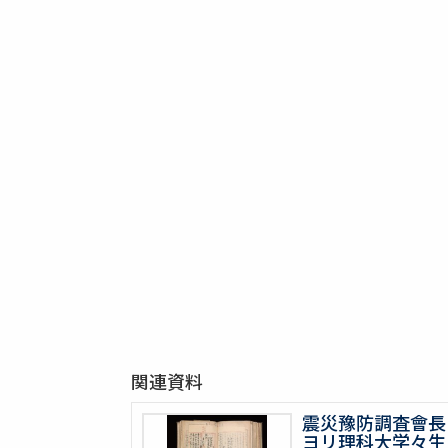
関連資料
震災豫防調査會長
ヨリ理科大学々生