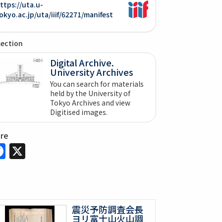
ttps://uta.u-
okyo.ac.jp/uta/iiif/62271/manifest
lection
Digital Archive.
University Archives
You can search for materials
held by the University of
Tokyo Archives and view
Digitised images.
are
Facebook
X
震災予防調査会長
ヨリ富士山火山調