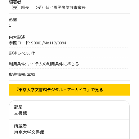
編著者
（差）総長 （受）菊池震災豫防調査會長
形態
1
内容記述
参照コード: S0001/Mo112/0094
記述レベル: 件
利用条件: アイテムの利用条件に準じる
収蔵情報: 本郷
『東京大学文書館デジタル・アーカイブ』で見る
部局
文書館
所蔵者
東京大学文書館