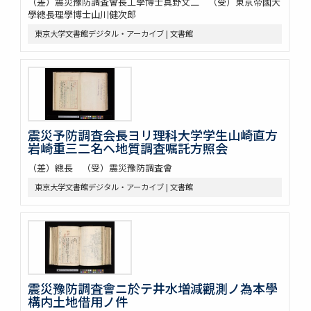
（差）震災豫防調査會長工學博士真野文二 （受）東京帝國大
學總長理學博士山川健次郎
東京大学文書館デジタル・アーカイブ | 文書館
震災予防調査会長ヨリ理科大学学生山崎直方
岩崎重三二名ヘ地質調査嘱託方照会
（差）總長 （受）震災豫防調査會
東京大学文書館デジタル・アーカイブ | 文書館
震災豫防調査會ニ於テ井水増減觀測ノ為本學
構内土地借用ノ件