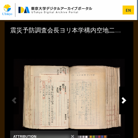
メ
イ
EN
ン
コ
ン
テ
ン
ツ
に
移
動