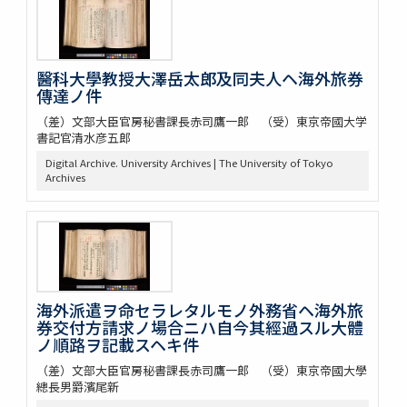
醫科大學教授大澤岳太郎及同夫人ヘ海外旅券
傳達ノ件
（差）文部大臣官房秘書課長赤司鷹一郎 （受）東京帝國大学
書記官清水彦五郎
Digital Archive. University Archives | The University of Tokyo
Archives
海外派遣ヲ命セラレタルモノ外務省ヘ海外旅
券交付方請求ノ場合ニハ自今其經過スル大體
ノ順路ヲ記載スヘキ件
（差）文部大臣官房秘書課長赤司鷹一郎 （受）東京帝國大學
總長男爵濱尾新