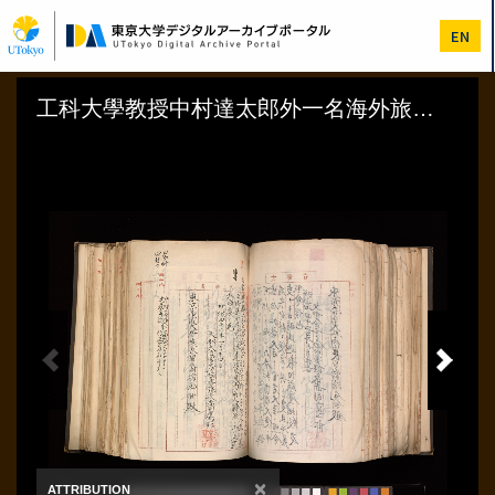
メ
イ
EN
ン
コ
ン
テ
ン
ツ
に
移
動