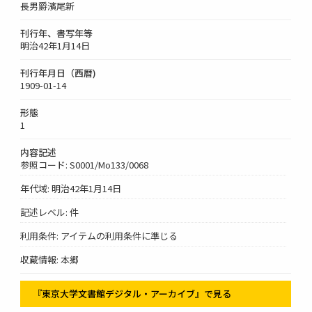
長男爵濱尾新
刊行年、書写年等
明治42年1月14日
刊行年月日（西暦)
1909-01-14
形態
1
内容記述
参照コード: S0001/Mo133/0068
年代域: 明治42年1月14日
記述レベル: 件
利用条件: アイテムの利用条件に準じる
収蔵情報: 本郷
『東京大学文書館デジタル・アーカイブ』で見る