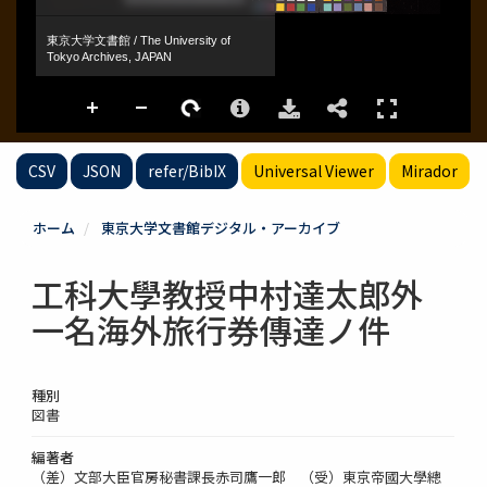
CSV
JSON
refer/BibIX
Universal Viewer
Mirador
ホーム
東京大学文書館デジタル・アーカイブ
工科大學教授中村達太郎外
一名海外旅行券傳達ノ件
種別
図書
編著者
（差）文部大臣官房秘書課長赤司鷹一郎 （受）東京帝國大學總