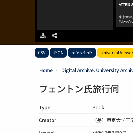
CSV
JSON
refer/BibIX
Universal Viewe
Home
Digital Archive. University Archi
フェントン氏旅行伺
Type
Book
Creator
（差）東京大学三
Issued
明治12年7月9日