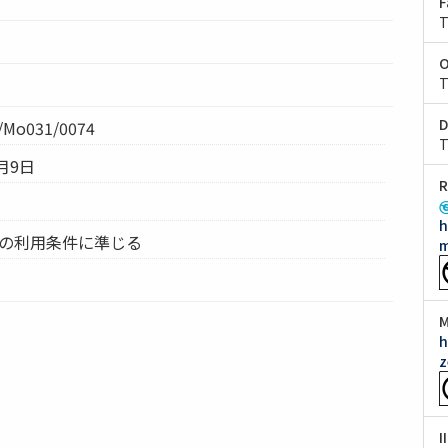
F
T
O
T
D
Mo031/0074
T
月9日
R
h
ムの利用条件に準じる
m
M
h
z
I