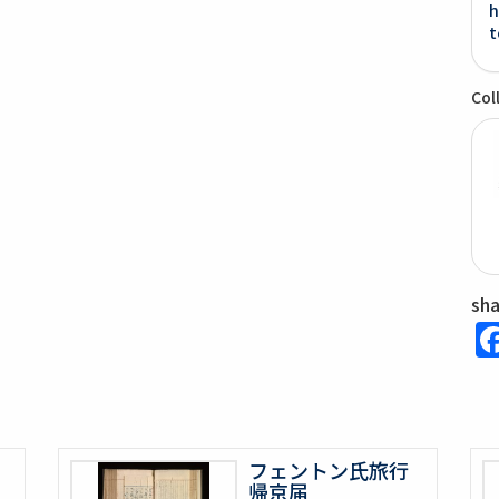
h
t
Col
sh
フェントン氏旅行
帰京届