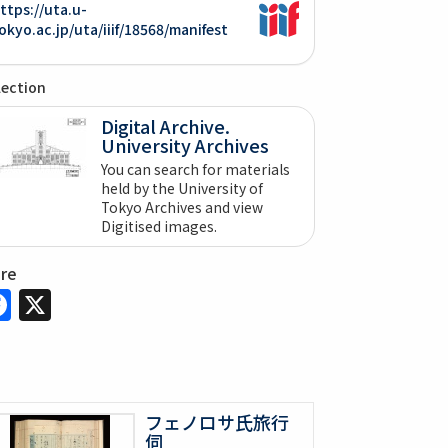
ttps://uta.u-
okyo.ac.jp/uta/iiif/18568/manifest
lection
Digital Archive.
University Archives
You can search for materials
held by the University of
Tokyo Archives and view
Digitised images.
are
Facebook
X
フェノロサ氏旅行
伺