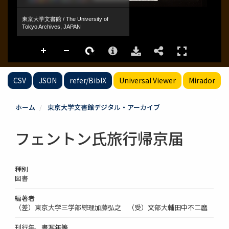
CSV
JSON
refer/BibIX
Universal Viewer
Mirador
ホーム
東京大学文書館デジタル・アーカイブ
フェントン氏旅行帰京届
種別
図書
編著者
（差）東京大学三学部綜理加藤弘之 （受）文部大輔田中不二麿
刊行年、書写年等