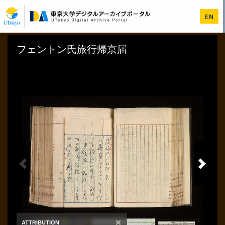
メ
イ
EN
ン
コ
ン
テ
ン
ツ
に
移
動