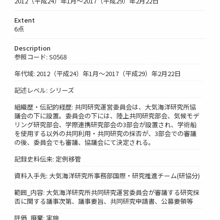
2012（平成24）年1月～2017（平成29）年2月22日
Extent
6点
Description
参照コード: S0568
年代域: 2012（平成24）年1月～2017（平成29）年2月22日
記述レベル: シリーズ
組織歴・伝記的経歴: 共同研究運営委員会は、大気海洋研究所協
議会の下に設置。委員会の下には、陸上共同研究部会、気候モデ
リング研究部会、学際連携研究部会の3部会が設置され、学術船
を使用する以外の共同利用・共同研究の採否が、3部会での審議
の後、委員会でも審議、協議会にて決定される。
記録史料伝来: 定例移管
資料入手先: 大気海洋研究所事務部国際・研究推進チーム(研協分)
範囲_内容: 大気海洋研究所共同研究運営委員会が審議する研究採
否に関する議事次第、議事要旨、共同研究申請書、公募要領等
評価_廃棄: 実施