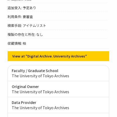
追加受入: 予定あり
利用条件: 要審査
検索手段: アイテムリスト
複製の存在と所在: なし
収蔵情報: 柏
View at "Digital Archive. University Archives"
Faculty / Graduate School
The University of Tokyo Archives
Original Owner
The University of Tokyo Archives
Data Provider
The University of Tokyo Archives