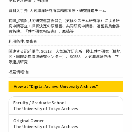
記録史料伝来: 定例移管
資料入手先: 大気海洋研究所事務部国際・研究推進チーム
範囲_内容: 共同研究運営委員会（気候システム研究系）による研
究申請審査・採択決定の原議書、共同研究申請書、運営委員会委
員名簿、『共同研究報告書』、原稿等
利用条件: 要審査
関連する記述単位: S0218 大気海洋研究所 陸上共同研究（柏地
区・国際沿岸海洋研究センター）、S0558 大気海洋研究所 学
際連携研究
収蔵情報: 柏
View at "Digital Archive. University Archives"
Faculty / Graduate School
The University of Tokyo Archives
Original Owner
The University of Tokyo Archives