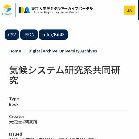
Skip
to
JA
main
content
CSV
JSON
refer/BibIX
Home
Digital Archive. University Archives
気候システム研究系共同研
究
Type
Book
Creator
大気海洋研究所
Issued