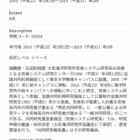
2010（平成22）年3月1日～2019（平成31）年3月
Extent
8点
Description
参照コード: S0554
年代域: 2010（平成22）年3月1日～2019（平成31）年3月
記述レベル: シリーズ
組織歴・伝記的経歴: 大気海洋研究所気候システム研究系は前身
となる気候システム研究センターが1991（平成3）年4月12日に全
国共同利用施設として東京大学駒場キャンパスに設置。2005（平
成17）年に柏キャンパスに移転、2010（平成22）年4月に海洋研
究所の柏キャンパスへの移転に伴いこれと統合、気候システム研
究系として改組。全国共同利用研究施設として公募制の全国共同
研究を1993（平成5）年から実施。気候系が提案した計画を気候
系内外の研究者が進める「特定共同研究」と、一般公募による研
究テーマを気候系内外の研究者が進める「一般共同研究」の二つ
がある。共同研究運営委員会（気候システム研究系）では、研究
申請の審査・採択決定（大気海洋研究所協議会にて承認）、運営
管理を行う。『共同研究報告書』はその研究報告。