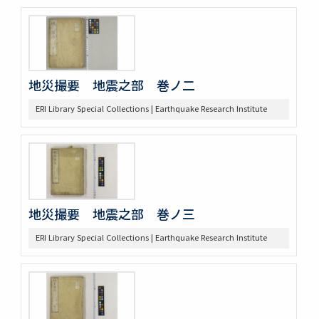
地災撮要 地震之部 巻ノ二
ERI Library Special Collections | Earthquake Research Institute
地災撮要 地震之部 巻ノ三
ERI Library Special Collections | Earthquake Research Institute