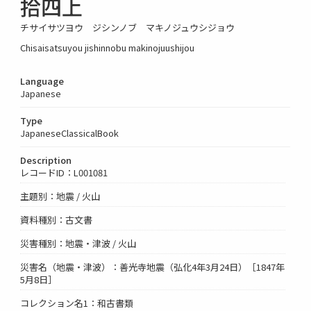
拾四上
チサイサツヨウ ジシンノブ マキノジュウシジョウ
Chisaisatsuyou jishinnobu makinojuushijou
Language
Japanese
Type
JapaneseClassicalBook
Description
レコードID：L001081
主題別：地震 / 火山
資料種別：古文書
災害種別：地震・津波 / 火山
災害名（地震・津波）：善光寺地震（弘化4年3月24日）［1847年
5月8日］
コレクション名1：和古書類