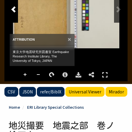
CSV
JSON
refer/BibIX
Universal Viewer
Mirador
Home
ERI Library Special Collections
地災撮要 地震之部 巻ノ