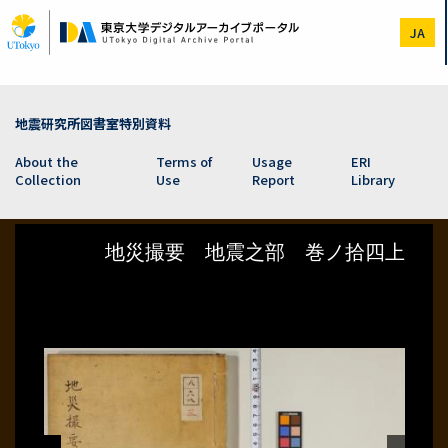
Skip
to
JA
main
content
地震研究所図書室特別資料
About the
Terms of
Usage
ERI
Collection
Use
Report
Library