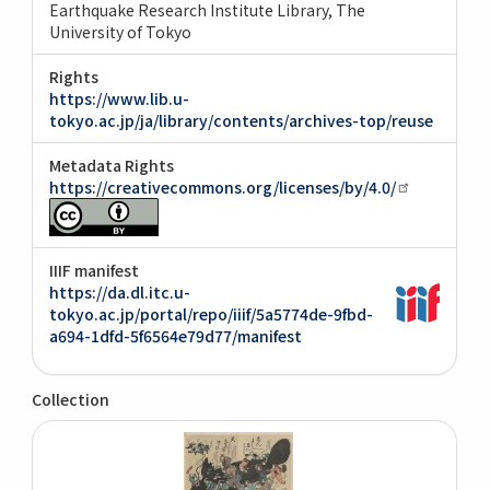
Earthquake Research Institute Library, The
University of Tokyo
Rights
https://www.lib.u-
tokyo.ac.jp/ja/library/contents/archives-top/reuse
Metadata Rights
https://creativecommons.org/licenses/by/4.0/
IIIF manifest
https://da.dl.itc.u-
tokyo.ac.jp/portal/repo/iiif/5a5774de-9fbd-
a694-1dfd-5f6564e79d77/manifest
Collection