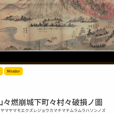
r
Mirador
山々燃崩城下町々村々破損ノ圖
ラヤマヤマモエクズレジョウカマチマチムラムラハソンノズ