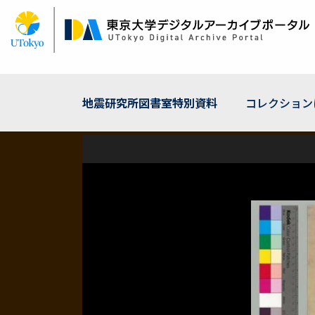
メ
イ
ン
コ
ン
テ
ン
地震研究所図書室特別資料
コレクション
ツ
に
移
動