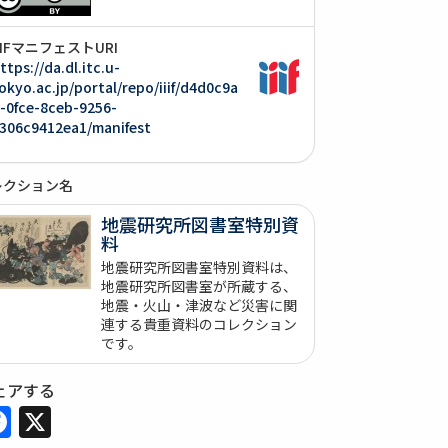
IIIFマニフェストURI
ttps://da.dl.itc.u-
okyo.ac.jp/portal/repo/iiif/d4d0c9a
-0fce-8ceb-9256-
306c9412ea1/manifest
レクション名
地震研究所図書室特別資
料
地震研究所図書室特別資料は、
地震研究所図書室が所蔵する、
地震・火山・津波など災害に関
連する貴重資料のコレクション
です。
ェアする
Facebook
X