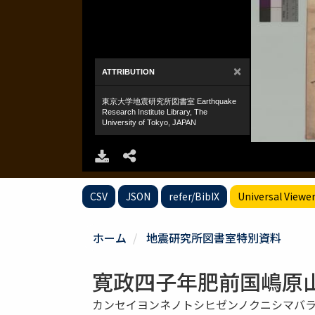
CSV
JSON
refer/BibIX
Universal Viewe
ホーム
地震研究所図書室特別資料
寛政四子年肥前国嶋原
カンセイヨンネノトシヒゼンノクニシマバ