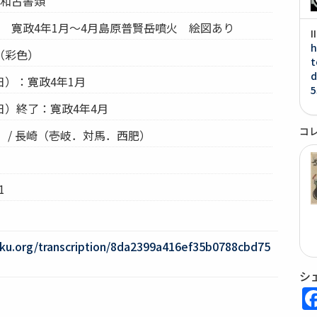
：和古書類
 寛政4年1月～4月島原普賢岳噴火 絵図あり
h
（彩色）
t
d
）：寛政4年1月
5
日）終了：寛政4年4月
コ
 / 長崎（壱岐．対馬．西肥）
1
oku.org/transcription/8da2399a416ef35b0788cbd75
シ