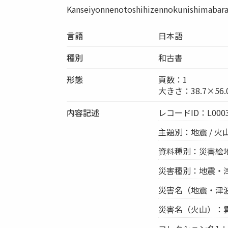
Kanseiyonnenotoshihizennokunishimab
言語
日本語
種別
和古書
形態
頁数：1
大きさ：38.7×56.
内容記述
レコードID：L0003
主題別：地震 / 火山
資料種別：災害絵
災害種別：地震・津
災害名（地震・津波）
災害名（火山）：雲