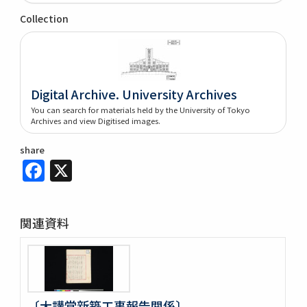
Collection
Digital Archive. University Archives
You can search for materials held by the University of Tokyo
Archives and view Digitised images.
share
Facebook
X
関連資料
〔大講堂新築工事報告関係〕