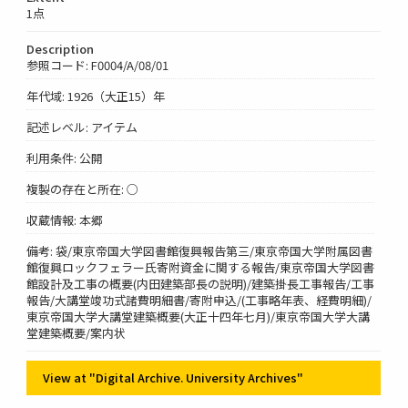
1点
Description
参照コード: F0004/A/08/01
年代域: 1926（大正15）年
記述レベル: アイテム
利用条件: 公開
複製の存在と所在: ○
収蔵情報: 本郷
備考: 袋/東京帝国大学図書館復興報告第三/東京帝国大学附属図書
館復興ロックフェラー氏寄附資金に関する報告/東京帝国大学図書
館設計及工事の概要(内田建築部長の説明)/建築掛長工事報告/工事
報告/大講堂竣功式諸費明細書/寄附申込/(工事略年表、経費明細)/
東京帝国大学大講堂建築概要(大正十四年七月)/東京帝国大学大講
堂建築概要/案内状
View at "Digital Archive. University Archives"