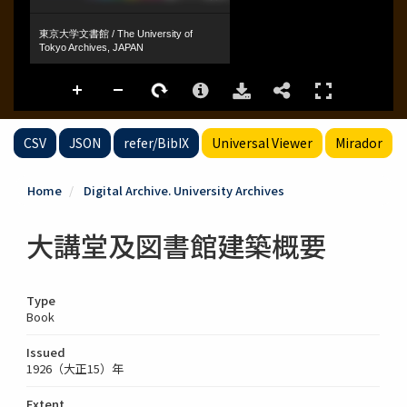
CSV
JSON
refer/BibIX
Universal Viewer
Mirador
Home
Digital Archive. University Archives
大講堂及図書館建築概要
Type
Book
Issued
1926（大正15）年
Extent