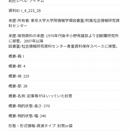
記述レベル: アイテム
資料ID: I_4_223_28
来歴-所有者: 東京大学大学院情報学環図書室/附属社会情報研究資
料センター
来歴-現物資料の来歴: 1970年代後半小野秀雄邸より旧新聞研究所
に移管。2007年以降
図書室/社会情報研究資料センター貴重資料保存スペースに移管。
概要-箱: I
概要-群: 4
概要-体: 223
概要-部: 28
概要-名称: 記事等がはいっていた封筒
概要-物的状態-長さ: 370
概要-物的状態-幅: 240
形態・形式情報-資源タイプ: 封筒or袋