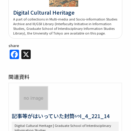
Digital Cultural Heritage
A part of collections in Multi-media and Socio-information Studies
Archive and III/GSII Library (Interfaculty Initiative in Information
Studies, Graduate School of Interdisciplinary Information Studies
Library), the Unviersity of Tokyo are available on this page.
share
Facebook
X
関連資料
記事等がはいっていた封筒∽I_4_221_14
Digital Cultural Heritage | Graduate School of Interdisciplinary
Information Studies