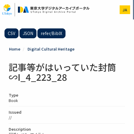
Skip
to
JA
main
content
CSV
JSON
refer/BibIX
Home
Digital Cultural Heritage
記事等がはいっていた封筒
∽I_4_223_28
Type
Book
Issued
//
Description