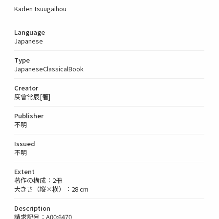
Kaden tsuugaihou
Language
Japanese
Type
JapaneseClassicalBook
Creator
度會常辰[著]
Publisher
不明
Issued
不明
Extent
著作の構成：2冊
大きさ（縦×横）：28 cm
Description
請求記号：A00:6470