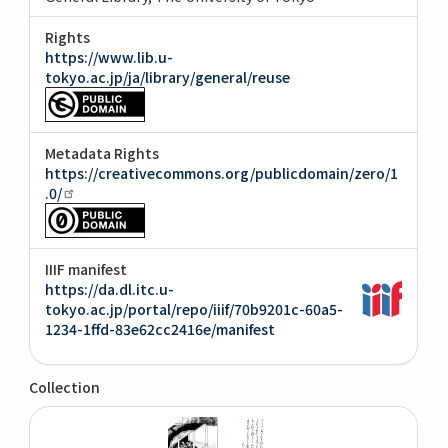
Rights
https://www.lib.u-
tokyo.ac.jp/ja/library/general/reuse
Metadata Rights
https://creativecommons.org/publicdomain/zero/1
.0/
IIIF manifest
https://da.dl.itc.u-
tokyo.ac.jp/portal/repo/iiif/70b9201c-60a5-
1234-1ffd-83e62cc2416e/manifest
Collection