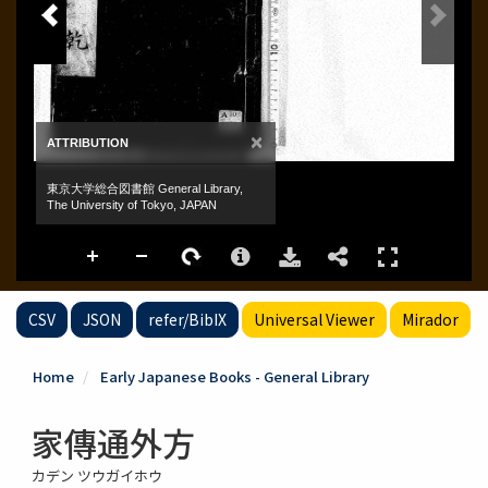
CSV
JSON
refer/BibIX
Universal Viewer
Mirador
Home
Early Japanese Books - General Library
家傳通外方
カデン ツウガイホウ