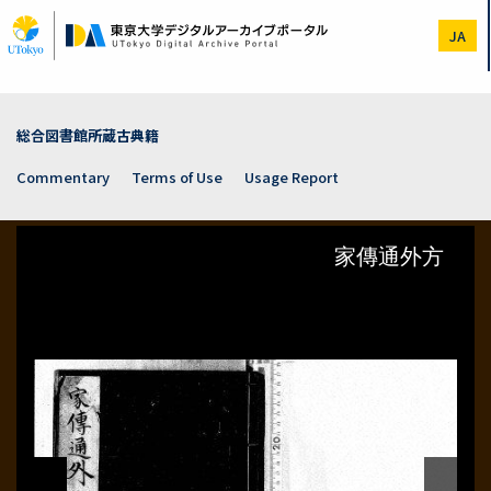
Skip
to
JA
main
content
総合図書館所蔵古典籍
Commentary
Terms of Use
Usage Report