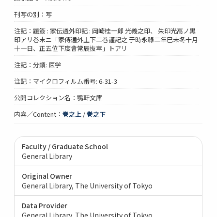
刊写の別：写
注記：題簽 : 家伝通外印記 : 岡崎桂一郎 光義之印、 朱印光高ノ黒
印アリ巻末ニ「家傳通外上下二巻謹記之 于時永祿二年巳未冬十月
十一日、正五位下度會常辰抜萃」トアリ
注記：分類: 医学
注記：マイクロフィルム番号: 6-31-3
公開コレクション名：鶚軒文庫
内容／Content：
巻之上
/
巻之下
Faculty / Graduate School
General Library
Original Owner
General Library, The University of Tokyo
Data Provider
General Library, The University of Tokyo