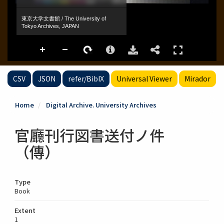
CSV
JSON
refer/BibIX
Universal Viewer
Mirador
Home
Digital Archive. University Archives
官廳刊行図書送付ノ件
（傳）
Type
Book
Extent
1