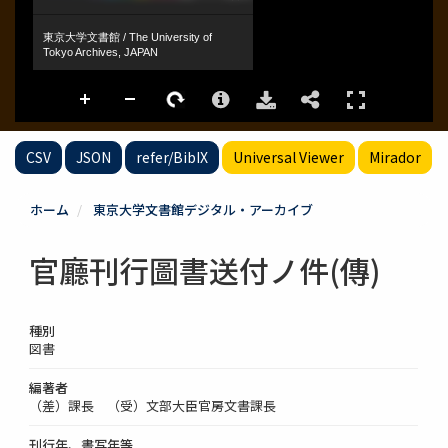
CSV
JSON
refer/BibIX
Universal Viewer
Mirador
ホーム
東京大学文書館デジタル・アーカイブ
官廳刊行圖書送付ノ件(傳)
種別
図書
編著者
（差）課長 （受）文部大臣官房文書課長
刊行年、書写年等