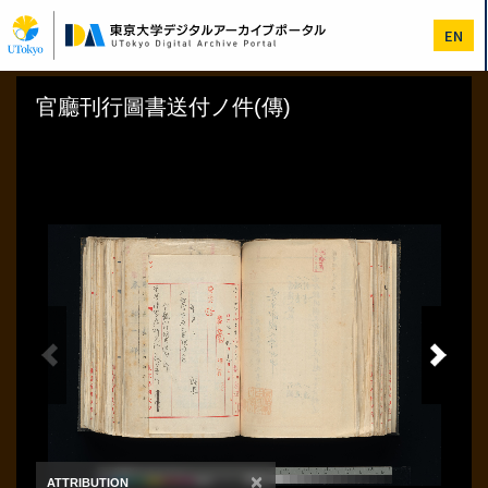
メ
イ
EN
ン
コ
ン
テ
ン
ツ
に
移
動