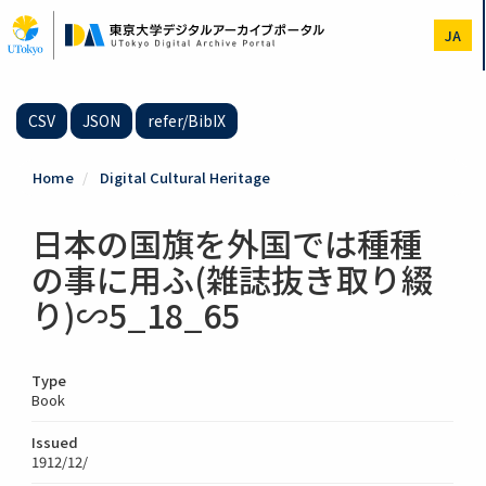
Skip
to
JA
main
content
CSV
JSON
refer/BibIX
Home
Digital Cultural Heritage
日本の国旗を外国では種種
の事に用ふ(雑誌抜き取り綴
り)∽5_18_65
Type
Book
Issued
1912/12/