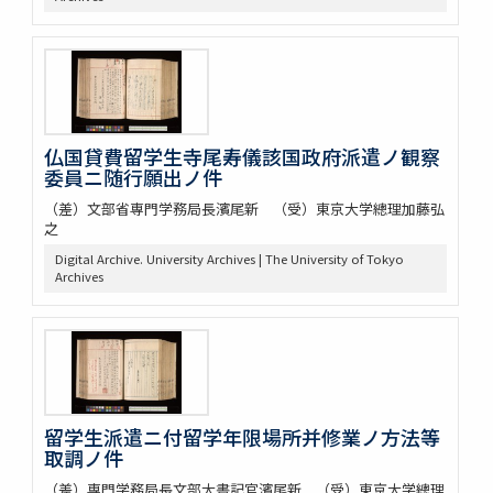
仏国貸費留学生寺尾寿儀該国政府派遣ノ観察
委員ニ随行願出ノ件
（差）文部省専門学務局長濱尾新 （受）東京大学總理加藤弘
之
Digital Archive. University Archives | The University of Tokyo
Archives
留学生派遣ニ付留学年限場所并修業ノ方法等
取調ノ件
（差）専門学務局長文部大書記官濱尾新 （受）東京大学總理