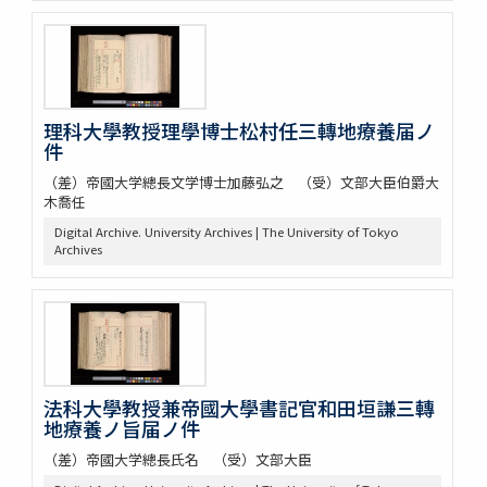
理科大學教授理學博士松村任三轉地療養届ノ
件
（差）帝國大学總長文学博士加藤弘之 （受）文部大臣伯爵大
木喬任
Digital Archive. University Archives | The University of Tokyo
Archives
法科大學教授兼帝國大學書記官和田垣謙三轉
地療養ノ旨届ノ件
（差）帝國大学總長氏名 （受）文部大臣