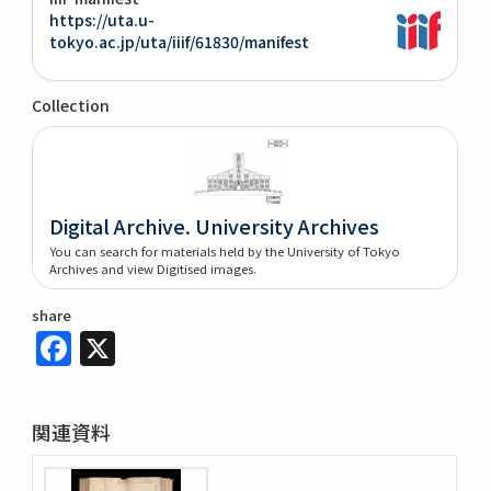
https://uta.u-
tokyo.ac.jp/uta/iiif/61830/manifest
Collection
Digital Archive. University Archives
You can search for materials held by the University of Tokyo
Archives and view Digitised images.
share
Facebook
X
関連資料