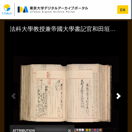
メ
イ
EN
ン
コ
ン
テ
ン
ツ
に
移
動