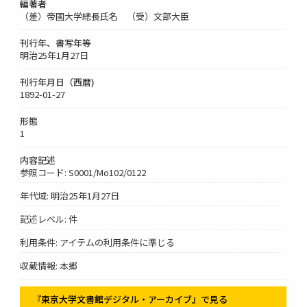
編著者
（差）帝國大学總長氏名 （受）文部大臣
刊行年、書写年等
明治25年1月27日
刊行年月日（西暦)
1892-01-27
形態
1
内容記述
参照コード: S0001/Mo102/0122
年代域: 明治25年1月27日
記述レベル: 件
利用条件: アイテムの利用条件に準じる
収蔵情報: 本郷
『東京大学文書館デジタル・アーカイブ』で見る