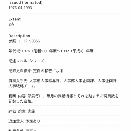
Issued (formated)
1976-04-1993
Extent
8点
Description
参照コード: S0356
年代域: 1976（昭和51）年度～1992（平成4）年度
記述レベル: シリーズ
記録史料伝来: 定例の移管による
資料入手先: 人事部人事給与課、人事部人事企画課、人事企画課
人事戦略チーム
範囲_内容: 部局毎に、毎月の異動情報とそれを踏まえた現員数を
記録した台帳。
評価_廃棄: 実施
追加受入: 予定あり
利用条件: 要審査