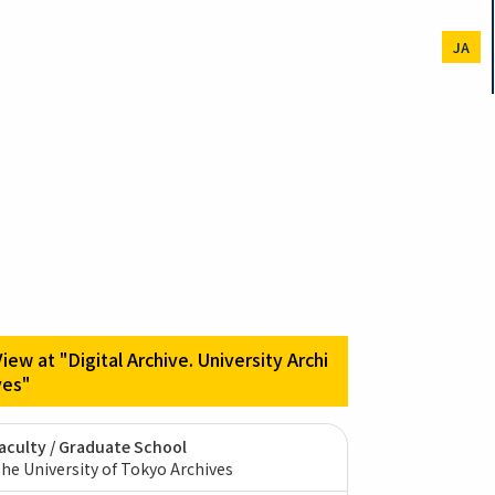
JA
View at "Digital Archive. University Archi
ves"
aculty / Graduate School
he University of Tokyo Archives