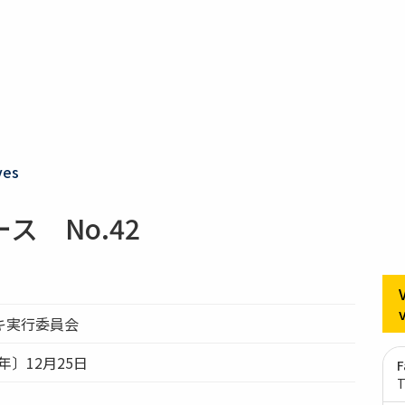
ves
 No.42
キ実行委員会
年〕12月25日
F
T