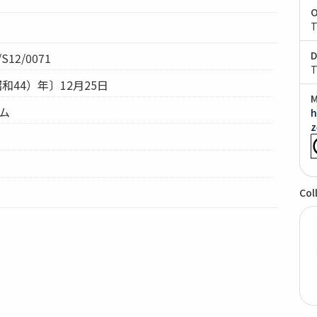
O
T
D
S12/0071
T
昭和44）年〕12月25日
M
テム
h
z
Col