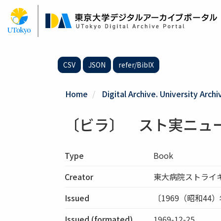
Skip
to
main
content
CSV
JSON
refer/BibIX
Home
Digital Archive. University Archi
〔ビラ〕 スト実ニュース
Type
Book
Creator
東大病院ストライ
Issued
〔1969（昭和44）
Issued (formated)
1969-12-25