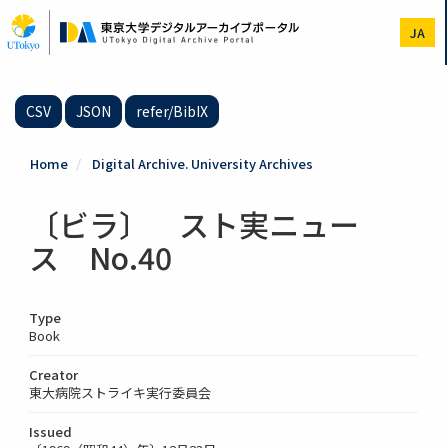
Skip
to
JA
main
content
CSV
JSON
refer/BibIX
Home
Digital Archive. University Archives
〔ビラ〕 スト実ニュー
ス No.40
Type
Book
Creator
東大病院ストライキ実行委員会
Issued