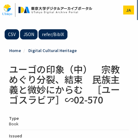
Skip
to
JA
main
content
CSV
JSON
refer/BibIX
Home
Digital Cultural Heritage
ユーゴの印象（中） 宗教
めぐり分裂、結束 民族主
義と微妙にからむ ［ユー
ゴスラビア］∽02-570
Type
Book
Issued