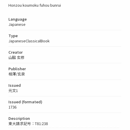
Honzou koumoku fuhou bunrui
Language
Japanese
Type
JapaneseClassicalBook
Creator
山脇 玄修
Publisher
相澤/玄泉
Issued
元文1
Issued (formated)
1736
Description
東大請求記号：T81:238