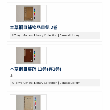
本草綱目補物品目録 2巻
UTokyo General Library Collection | General Library
本草綱目纂疏 12巻(存2巻)
宋
UTokyo General Library Collection | General Library