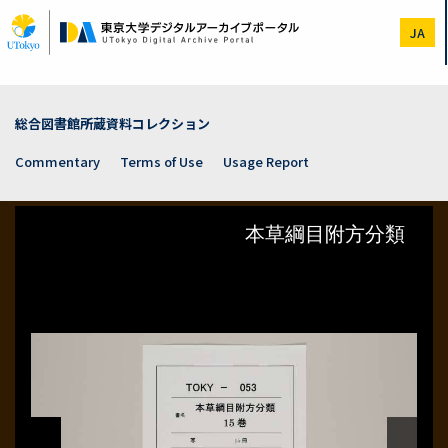
Skip
to
JA
main
content
総合図書館所蔵資料コレクション
Commentary
Terms of Use
Usage Report