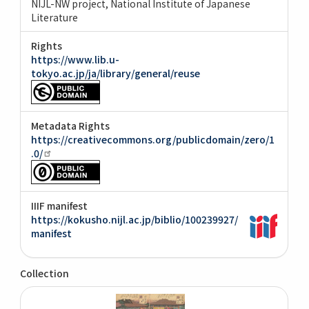
NIJL-NW project, National Institute of Japanese
Literature
Rights
https://www.lib.u-
tokyo.ac.jp/ja/library/general/reuse
Metadata Rights
https://creativecommons.org/publicdomain/zero/1
.0/
IIIF manifest
https://kokusho.nijl.ac.jp/biblio/100239927/
manifest
Collection