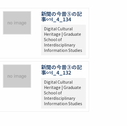
新聞の今昔⑤の記
事∽I_4_134
Digital Cultural
Heritage | Graduate
School of
Interdisciplinary
Information Studies
新聞の今昔③の記
事∽I_4_132
Digital Cultural
Heritage | Graduate
School of
Interdisciplinary
Information Studies