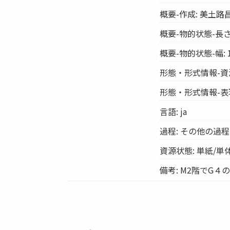
概要-作成: 美土路
概要-物的状態-長さ:
概要-物的状態-幅: 1
形態・形式情報-資源
形態・形式情報-表
言語: ja
過程: その他の過程
資源状態: 単紙/単
備考: M2階でG４