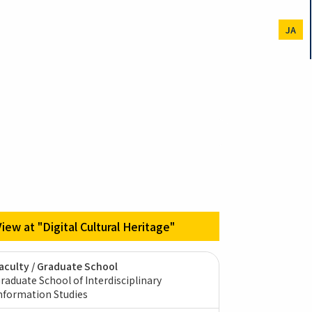
JA
View at "Digital Cultural Heritage"
aculty / Graduate School
raduate School of Interdisciplinary
nformation Studies