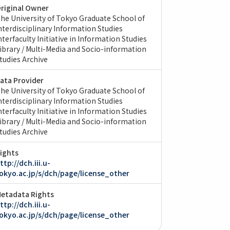
riginal Owner
he University of Tokyo Graduate School of
nterdisciplinary Information Studies
nterfaculty Initiative in Information Studies
ibrary / Multi-Media and Socio-information
tudies Archive
ata Provider
he University of Tokyo Graduate School of
nterdisciplinary Information Studies
nterfaculty Initiative in Information Studies
ibrary / Multi-Media and Socio-information
tudies Archive
ights
ttp://dch.iii.u-
okyo.ac.jp/s/dch/page/license_other
etadata Rights
ttp://dch.iii.u-
okyo.ac.jp/s/dch/page/license_other