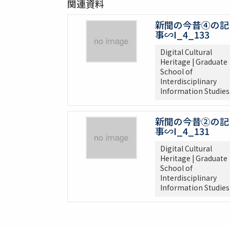
関連資料
新聞の今昔④の記
事∽I_4_133
Digital Cultural
Heritage | Graduate
School of
Interdisciplinary
Information Studies
新聞の今昔②の記
事∽I_4_131
Digital Cultural
Heritage | Graduate
School of
Interdisciplinary
Information Studies