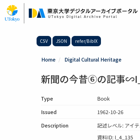
Skip
to
main
content
CSV
JSON
refer/BibIX
Home
Digital Cultural Heritage
新聞の今昔⑥の記事∽I_4
Type
Book
Issued
1962-10-26
Description
記述レベル: アイ
資料ID: I_4_135