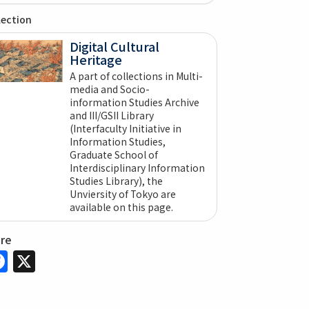
lection
Digital Cultural
Heritage
A part of collections in Multi-
media and Socio-
information Studies Archive
and III/GSII Library
(Interfaculty Initiative in
Information Studies,
Graduate School of
Interdisciplinary Information
Studies Library), the
Unviersity of Tokyo are
available on this page.
are
Facebook
X