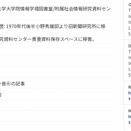
O
京大学大学院情報学環図書室/附属社会情報研究資料セン
T
I
I
歴: 1970年代後半小野秀雄邸より旧新聞研究所に移
L
S
研究資料センター貴重資料保存スペースに移管。
D
T
I
I
L
S
の今昔⑥の記事
R
h
和
t
M
h
t