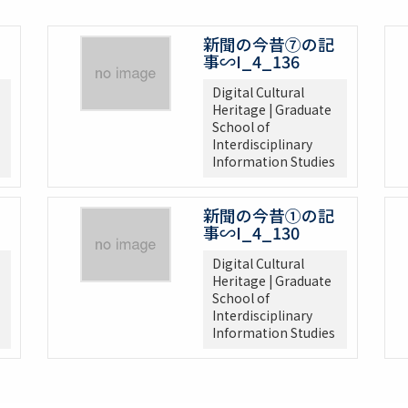
新聞の今昔⑦の記
事∽I_4_136
Digital Cultural
Heritage | Graduate
School of
Interdisciplinary
Information Studies
新聞の今昔①の記
事∽I_4_130
Digital Cultural
Heritage | Graduate
School of
Interdisciplinary
Information Studies