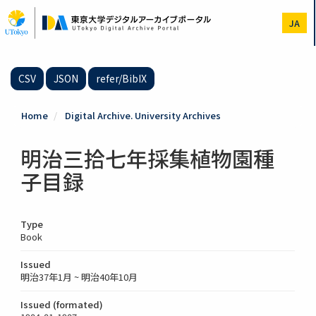
Skip
to
JA
main
content
CSV
JSON
refer/BibIX
Home
Digital Archive. University Archives
明治三拾七年採集植物園種
子目録
Type
Book
Issued
明治37年1月 ~ 明治40年10月
Issued (formated)