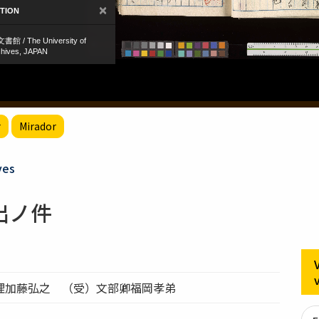
r
Mirador
ves
出ノ件
理加藤弘之 （受）文部卿福岡孝弟