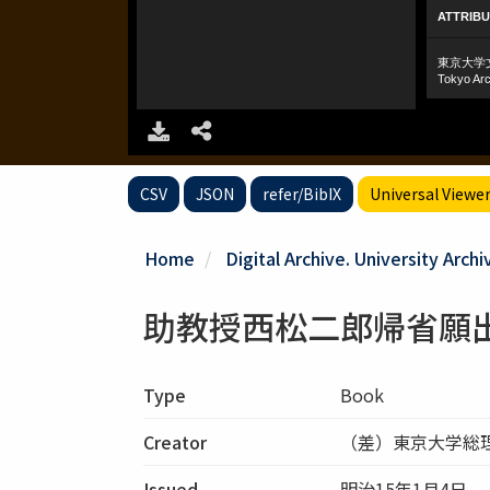
CSV
JSON
refer/BibIX
Universal Viewe
Home
Digital Archive. University Archi
助教授西松二郎帰省願
Type
Book
Creator
（差）東京大学総
Issued
明治15年1月4日