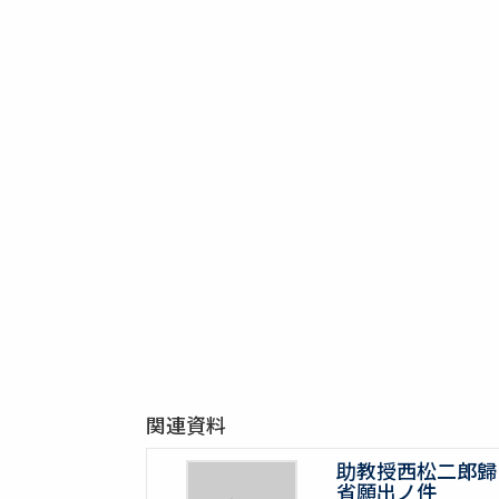
関連資料
助教授西松二郎歸
省願出ノ件