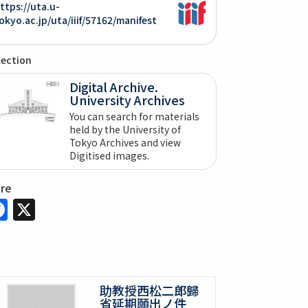
ttps://uta.u-
okyo.ac.jp/uta/iiif/57162/manifest
lection
Digital Archive.
University Archives
You can search for materials
held by the University of
Tokyo Archives and view
Digitised images.
are
Facebook
X
助教授西松二郎歸
省延期願出ノ件