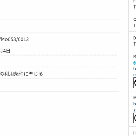
F
T
O
T
D
Mo053/0012
T
月4日
R
h
ムの利用条件に準じる
m
M
h
z
I