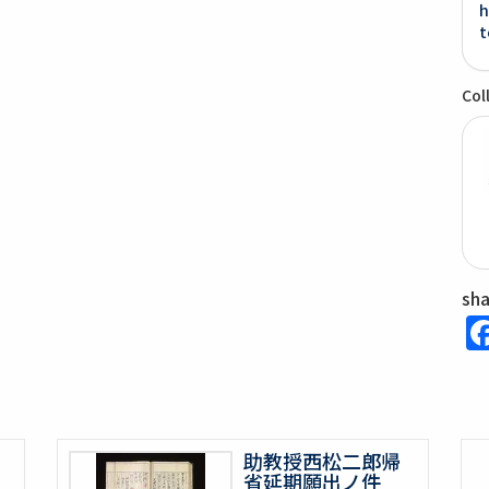
h
t
Col
sh
助教授西松二郎帰
省延期願出ノ件