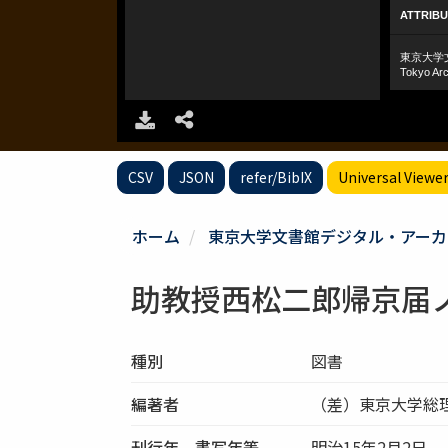
CSV
JSON
refer/BibIX
Universal Viewe
ホーム
東京大学文書館デジタル・アーカ
助教授西松二郎帰京届
種別
図書
編著者
（差）東京大学総
刊行年、書写年等
明治15年2月2日