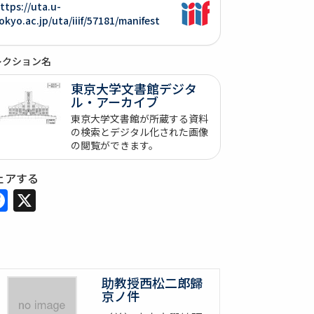
ttps://uta.u-
okyo.ac.jp/uta/iiif/57181/manifest
レクション名
東京大学文書館デジタ
ル・アーカイブ
東京大学文書館が所蔵する資料
の検索とデジタル化された画像
の閲覧ができます。
ェアする
Facebook
X
助教授西松二郎歸
京ノ件