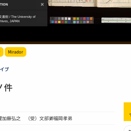
r
Mirador
イブ
ノ件
理加藤弘之 （受）文部卿福岡孝弟