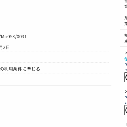
Mo053/0031
月2日
h
ムの利用条件に準じる
m
h
z