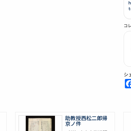
h
t
コ
シ
助教授西松二郎帰
京ノ件