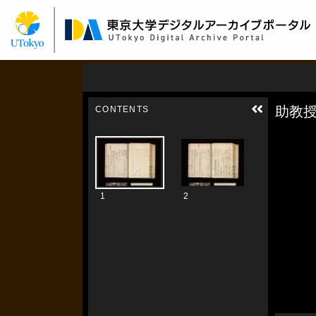
メ
イ
ン
コ
ン
テ
ン
ツ
に
移
動