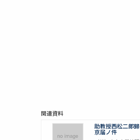
関連資料
助教授西松二郎歸
京届ノ件