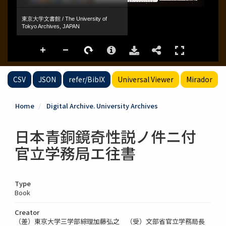
CSV
JSON
refer/BibIX
Universal Viewer
Mirador
Home
Digital Archive. University Archives
日本青銅鏡奇性説ノ件ニ付
官立学務局エ往書
Type
Book
Creator
（差）東京大学三学部綜理加藤弘之 （受）文部省官立学務局長